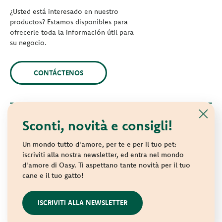
¿Usted está interesado en nuestro
productos? Estamos disponibles para
ofrecerle toda la información útil para
su negocio.
CONTÁCTENOS
Sconti, novità e consigli!
© 2021 Oasy. Todos los derechos reservados.
Wonderfood S.p.A. Strada dei Censiti, 2 - 47891 Repubblica di
Un mondo tutto d'amore, per te e per il tuo pet:
San Marino - C.o.E. SM 04018
iscriviti alla nostra newsletter, ed entra nel mondo
d'amore di Oasy. Ti aspettano tante novità per il tuo
Privacy policy
-
Cookie policy
-
Sitemap
cane e il tuo gatto!
websolute
ISCRIVITI ALLA NEWSLETTER