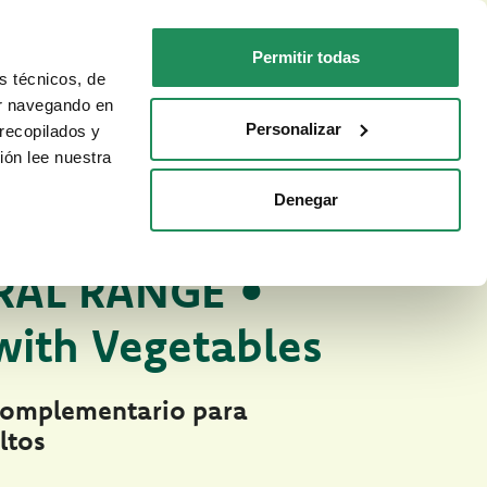
ES
Faq
Contactos
Permitir todas
s técnicos, de
PARA TU GATO
DÓNDE COMPRAR
ar navegando en
Personalizar
recopilados y
ión lee nuestra
Denegar
medos Natural Range
NATURAL PARA PERROS
RAL RANGE •
with Vegetables
complementario para
ltos