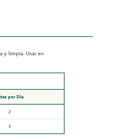
a y limpia. Usar en
tas por Día
2
3