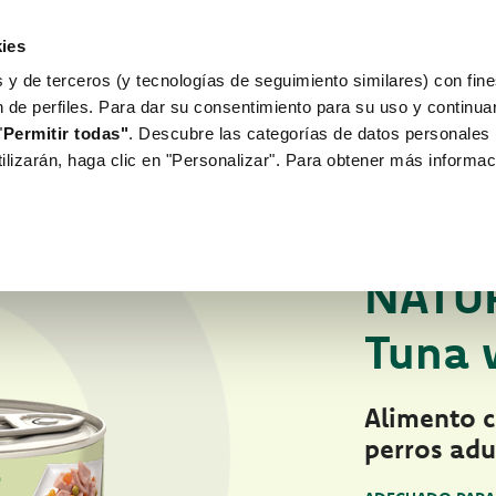
ies
 y de terceros (y tecnologías de seguimiento similares) con fine
WORLD OF LOVE
PARA TU PERRO
n de perfiles. Para dar su consentimiento para su uso y continu
"
Permitir todas"
. Descubre las categorías de datos personales 
tilizarán, haga clic en "Personalizar". Para obtener más informac
Para tu perro
Hu
COMIDA HÚMEDA 
NATU
Tuna 
Alimento 
perros adu