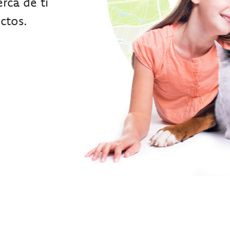
rca de ti
ctos.