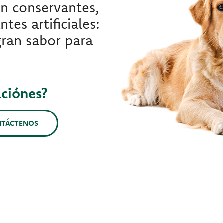
in conservantes,
tes artificiales:
gran sabor para
aciónes?
NTÁCTENOS