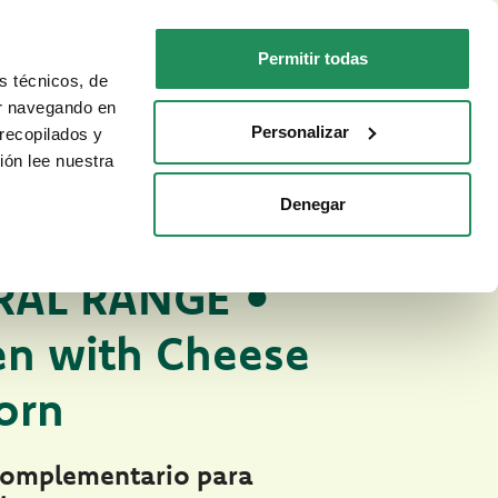
ES
Faq
Contactos
Permitir todas
s técnicos, de
PARA TU GATO
DÓNDE COMPRAR
ar navegando en
Personalizar
recopilados y
ión lee nuestra
Denegar
medos Natural Range
NATURAL PARA PERROS
RAL RANGE •
en with Cheese
orn
complementario para