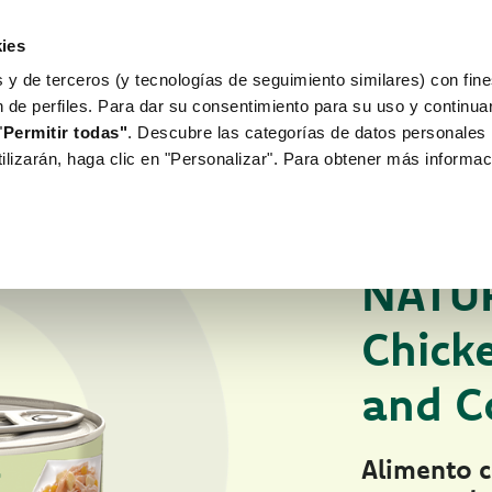
ies
 y de terceros (y tecnologías de seguimiento similares) con fine
WORLD OF LOVE
PARA TU PERRO
n de perfiles. Para dar su consentimiento para su uso y continu
"
Permitir todas"
. Descubre las categorías de datos personales 
tilizarán, haga clic en "Personalizar". Para obtener más informac
Para tu perro
Hu
COMIDA HÚMEDA 
NATU
Chick
and C
Alimento 