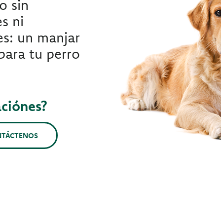
o sin
s ni
les: un manjar
para tu perro
aciónes?
NTÁCTENOS