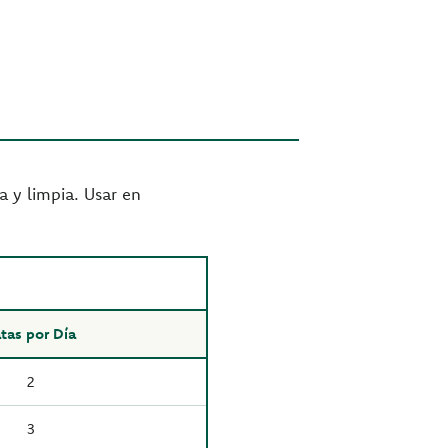
a y limpia. Usar en
tas por Día
2
3