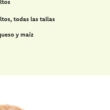
ltos
tos, todas las tallas
queso y maíz