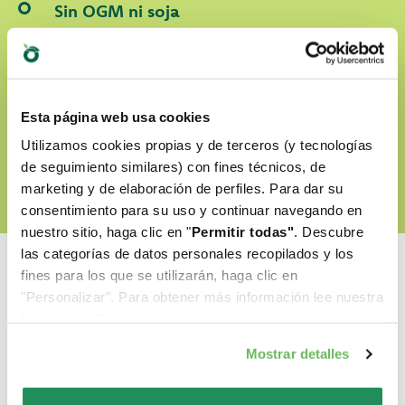
Sin OGM ni soja
Cruelty-free
Esta página web usa cookies
DESCUBRE NUESTRO WORLD OF LOVE
Utilizamos cookies propias y de terceros (y tecnologías
de seguimiento similares) con fines técnicos, de
marketing y de elaboración de perfiles. Para dar su
consentimiento para su uso y continuar navegando en
nuestro sitio, haga clic en "
Permitir todas"
. Descubre
las categorías de datos personales recopilados y los
fines para los que se utilizarán, haga clic en
"Personalizar". Para obtener más información lee nuestra
Politica de Cookie
.
Cual es su favorito?
Mostrar detalles
Descubre nuestros mejores productos para tu