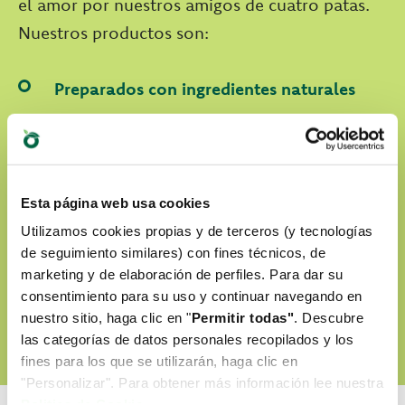
el amor por nuestros amigos de cuatro patas.
Nuestros productos son:
Preparados con ingredientes naturales
Sin colorantes artificiales
Sin OGM ni soja
Cruelty-free
Esta página web usa cookies
Utilizamos cookies propias y de terceros (y tecnologías
de seguimiento similares) con fines técnicos, de
DESCUBRE NUESTRO WORLD OF LOVE
marketing y de elaboración de perfiles. Para dar su
consentimiento para su uso y continuar navegando en
nuestro sitio, haga clic en "
Permitir todas"
. Descubre
las categorías de datos personales recopilados y los
fines para los que se utilizarán, haga clic en
"Personalizar". Para obtener más información lee nuestra
Politica de Cookie
.