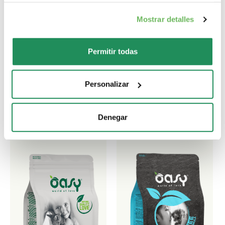
Mostrar detalles
Cual es su favorito?
Permitir todas
Descubre nuestros mejores productos para tu
Personalizar
mascota
Denegar