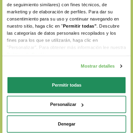
de seguimiento similares) con fines técnicos, de
marketing y de elaboración de perfiles. Para dar su
consentimiento para su uso y continuar navegando en
nuestro sitio, haga clic en "
Permitir todas"
. Descubre
las categorías de datos personales recopilados y los
fines para los que se utilizarán, haga clic en
"Personalizar". Para obtener más información lee nuestra
Politica de Cookie
.
Mostrar detalles
Natural Quality Love
Permitir todas
En el mundo Oasy ponemos siempre al centro
el amor por nuestros amigos de cuatro patas.
Personalizar
Nuestros productos son:
Denegar
Preparados con ingredientes naturales