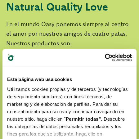
Natural Quality Love
En el mundo Oasy ponemos siempre al centro
el amor por nuestros amigos de cuatro patas.
Nuestros productos son:
Preparados con ingredientes naturales
Sin colorantes artificiales
Esta página web usa cookies
Sin OGM ni soja
Utilizamos cookies propias y de terceros (y tecnologías
de seguimiento similares) con fines técnicos, de
Cruelty-free
marketing y de elaboración de perfiles. Para dar su
consentimiento para su uso y continuar navegando en
nuestro sitio, haga clic en "
Permitir todas"
. Descubre
DESCUBRE NUESTRO WORLD OF LOVE
las categorías de datos personales recopilados y los
fines para los que se utilizarán, haga clic en