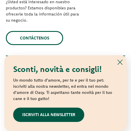
¿Usted está interesado en nuestro
productos? Estamos disponibles para
ofrecerle toda la información útil para
su negocio.
CONTÁCTENOS
Sconti, novità e consigli!
© 2021 Oasy. Todos los derechos reservados.
Wonderfood S.p.A. Strada dei Censiti, 2 - 47891 Repubblica di
Un mondo tutto d'amore, per te e per il tuo pet:
San Marino - C.o.E. SM 04018
iscriviti alla nostra newsletter, ed entra nel mondo
d'amore di Oasy. Ti aspettano tante novità per il tuo
Privacy policy
-
Cookie policy
-
Sitemap
cane e il tuo gatto!
websolute
ISCRIVITI ALLA NEWSLETTER