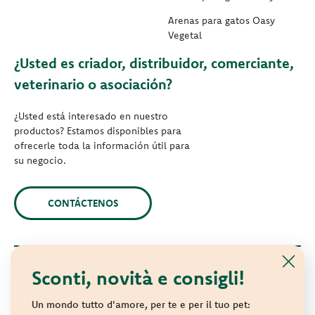
Arenas para gatos Oasy
Vegetal
¿Usted es criador, distribuidor, comerciante,
veterinario o asociación?
¿Usted está interesado en nuestro
productos? Estamos disponibles para
ofrecerle toda la información útil para
su negocio.
CONTÁCTENOS
Sconti, novità e consigli!
© 2021 Oasy. Todos los derechos reservados.
Wonderfood S.p.A. Strada dei Censiti, 2 - 47891 Repubblica di
Un mondo tutto d'amore, per te e per il tuo pet: