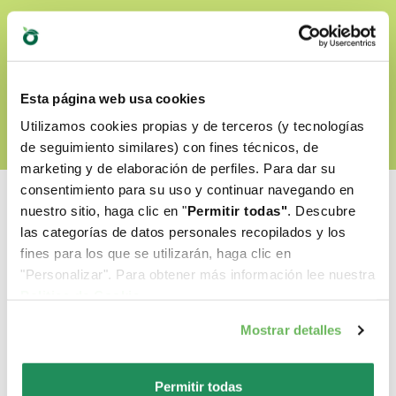
DESCUBRE NUESTRO WORLD OF LOVE
Esta página web usa cookies
Utilizamos cookies propias y de terceros (y tecnologías
de seguimiento similares) con fines técnicos, de
marketing y de elaboración de perfiles. Para dar su
consentimiento para su uso y continuar navegando en
nuestro sitio, haga clic en "
Permitir todas"
. Descubre
las categorías de datos personales recopilados y los
fines para los que se utilizarán, haga clic en
Cual es su favorito?
"Personalizar". Para obtener más información lee nuestra
Politica de Cookie
.
Descubre nuestros mejores productos para tu
Mostrar detalles
mascota
Permitir todas