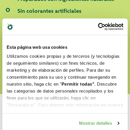
Sin colorantes artificiales
Sin OGM ni soja
Cruelty-free
Esta página web usa cookies
Utilizamos cookies propias y de terceros (y tecnologías
DESCUBRE NUESTRO WORLD OF LOVE
de seguimiento similares) con fines técnicos, de
marketing y de elaboración de perfiles. Para dar su
consentimiento para su uso y continuar navegando en
nuestro sitio, haga clic en "
Permitir todas"
. Descubre
las categorías de datos personales recopilados y los
fines para los que se utilizarán, haga clic en
"Personalizar". Para obtener más información lee nuestra
Politica de Cookie
.
Mostrar detalles
Cual es su favorito?