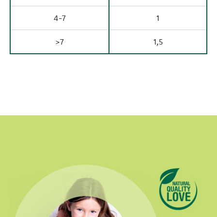
4-7
1
>7
1,5