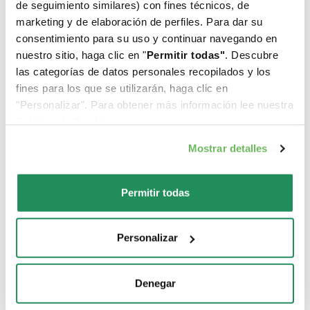
Cual es su favorito?
de seguimiento similares) con fines técnicos, de
marketing y de elaboración de perfiles. Para dar su
consentimiento para su uso y continuar navegando en
Descubre nuestros mejores productos para tu
nuestro sitio, haga clic en "
Permitir todas"
. Descubre
mascota
las categorías de datos personales recopilados y los
fines para los que se utilizarán, haga clic en
"Personalizar". Para obtener más información lee nuestra
Politica de Cookie
.
Mostrar detalles
Permitir todas
Personalizar
Denegar