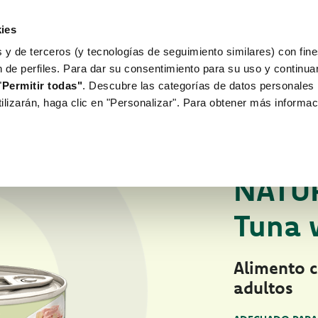
ies
 y de terceros (y tecnologías de seguimiento similares) con fine
WORLD OF LOVE
PARA TU PERRO
n de perfiles. Para dar su consentimiento para su uso y continu
"
Permitir todas"
. Descubre las categorías de datos personales 
tilizarán, haga clic en "Personalizar". Para obtener más informac
Fichas de productos
ALIMENTO HÚMED
NATU
Tuna 
Alimento 
adultos