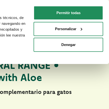
ES
Faq
Contactos
Permitir todas
s técnicos, de
PARA TU GATO
DÓNDE COMPRAR
ar navegando en
Personalizar
recopilados y
ión lee nuestra
Denegar
 anteriores
O NATURAL PARA GATOS
RAL RANGE •
with Aloe
complementario para gatos