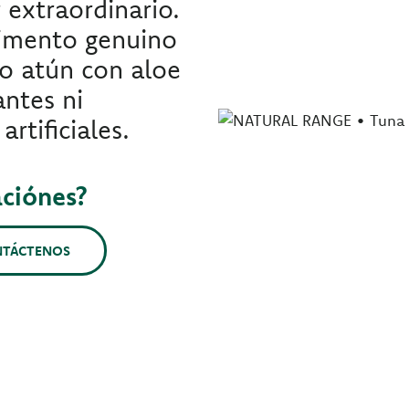
 extraordinario.
limento genuino
so atún con aloe
antes ni
rtificiales.
aciónes?
NTÁCTENOS