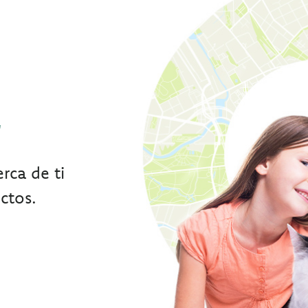
r
rca de ti
ctos.