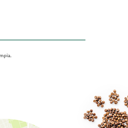
impia.