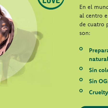
En el mun
al centro 
de cuatro 
son:
Prepar
natura
Sin col
Sin OG
Cruelt