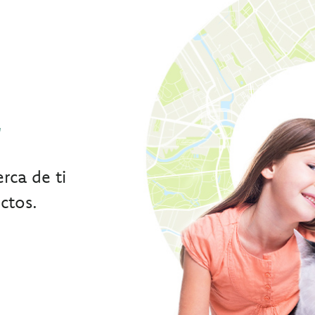
r
rca de ti
ctos.