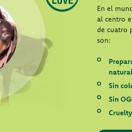
En el mun
al centro 
de cuatro 
son:
Prepar
natura
Sin col
Sin OG
Cruelt