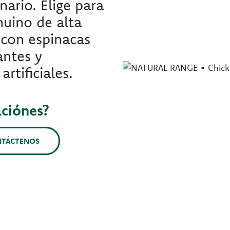
nario. Elige para
nuino de alta
o con espinacas
antes y
rtificiales.
aciónes?
NTÁCTENOS