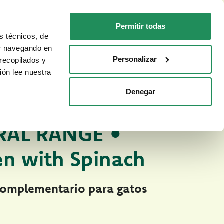
ES
Faq
Contactos
Permitir todas
s técnicos, de
PARA TU GATO
DÓNDE COMPRAR
ar navegando en
Personalizar
recopilados y
ión lee nuestra
Denegar
 anteriores
O NATURAL PARA GATOS
RAL RANGE •
en with Spinach
complementario para gatos