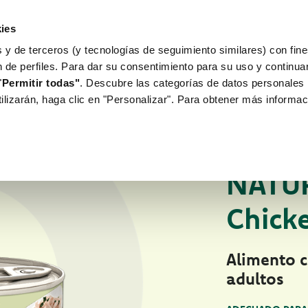
ies
 y de terceros (y tecnologías de seguimiento similares) con fine
WORLD OF LOVE
PARA TU PERRO
n de perfiles. Para dar su consentimiento para su uso y continu
"
Permitir todas"
. Descubre las categorías de datos personales 
tilizarán, haga clic en "Personalizar". Para obtener más informac
Fichas de productos
ALIMENTO HÚMED
NATU
Chick
Alimento 
adultos