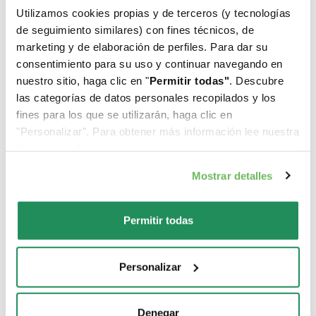
Utilizamos cookies propias y de terceros (y tecnologías
Cual es su favorito?
de seguimiento similares) con fines técnicos, de
marketing y de elaboración de perfiles. Para dar su
consentimiento para su uso y continuar navegando en
Descubre nuestros mejores productos para tu
nuestro sitio, haga clic en "
Permitir todas"
. Descubre
mascota
las categorías de datos personales recopilados y los
fines para los que se utilizarán, haga clic en
"Personalizar". Para obtener más información lee nuestra
Politica de Cookie
.
Mostrar detalles
Permitir todas
Personalizar
Denegar