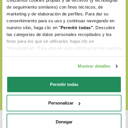
Utilizamos cookies propias y de terceros (y tecnologías
de seguimiento similares) con fines técnicos, de
marketing y de elaboración de perfiles. Para dar su
Preparados con ingredientes naturales
consentimiento para su uso y continuar navegando en
Sin colorantes artificiales
nuestro sitio, haga clic en "
Permitir todas"
. Descubre
las categorías de datos personales recopilados y los
Sin OGM ni soja
fines para los que se utilizarán, haga clic en
"Personalizar". Para obtener más información lee nuestra
Cruelty-free
Politica de Cookie
.
Mostrar detalles
DESCUBRE NUESTRO WORLD OF LOVE
Permitir todas
Personalizar
Denegar