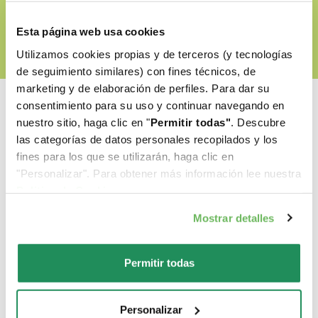
Esta página web usa cookies
Utilizamos cookies propias y de terceros (y tecnologías
de seguimiento similares) con fines técnicos, de
marketing y de elaboración de perfiles. Para dar su
consentimiento para su uso y continuar navegando en
nuestro sitio, haga clic en "
Permitir todas"
. Descubre
las categorías de datos personales recopilados y los
Cual es su favorito?
fines para los que se utilizarán, haga clic en
"Personalizar". Para obtener más información lee nuestra
Politica de Cookie
.
Descubre nuestros mejores productos para tu
Mostrar detalles
mascota
Permitir todas
Personalizar