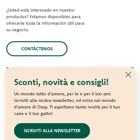
¿Usted está interesado en nuestro
productos? Estamos disponibles para
ofrecerle toda la información útil para
su negocio.
CONTÁCTENOS
Sconti, novità e consigli!
© 2021 Oasy. Todos los derechos reservados.
Wonderfood S.p.A. Strada dei Censiti, 2 - 47891 Repubblica di
Un mondo tutto d'amore, per te e per il tuo pet:
San Marino - C.o.E. SM 04018
iscriviti alla nostra newsletter, ed entra nel mondo
d'amore di Oasy. Ti aspettano tante novità per il tuo
Privacy policy
-
Cookie policy
-
Sitemap
cane e il tuo gatto!
websolute
ISCRIVITI ALLA NEWSLETTER