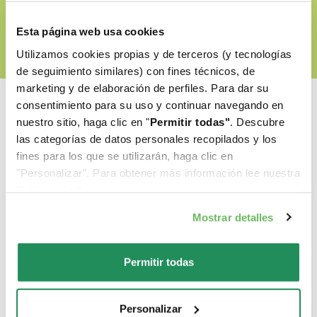
Esta página web usa cookies
Utilizamos cookies propias y de terceros (y tecnologías
de seguimiento similares) con fines técnicos, de
marketing y de elaboración de perfiles. Para dar su
consentimiento para su uso y continuar navegando en
nuestro sitio, haga clic en "
Permitir todas"
. Descubre
las categorías de datos personales recopilados y los
Cual es su favorito?
fines para los que se utilizarán, haga clic en
"Personalizar". Para obtener más información lee nuestra
Politica de Cookie
.
Descubre nuestros mejores productos para tu
Mostrar detalles
mascota
Permitir todas
Personalizar