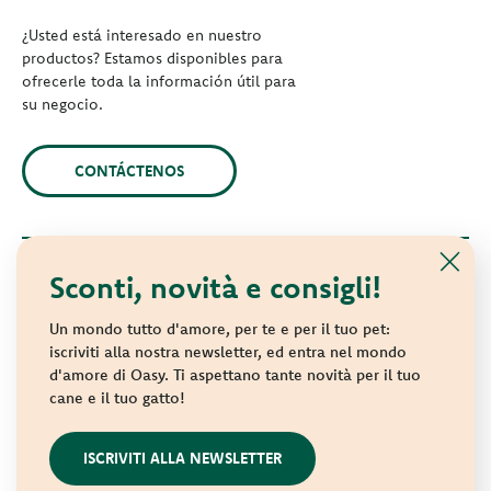
¿Usted está interesado en nuestro
productos? Estamos disponibles para
ofrecerle toda la información útil para
su negocio.
CONTÁCTENOS
Sconti, novità e consigli!
© 2021 Oasy. Todos los derechos reservados.
Wonderfood S.p.A. Strada dei Censiti, 2 - 47891 Repubblica di
Un mondo tutto d'amore, per te e per il tuo pet:
San Marino - C.o.E. SM 04018
iscriviti alla nostra newsletter, ed entra nel mondo
d'amore di Oasy. Ti aspettano tante novità per il tuo
Privacy policy
-
Cookie policy
-
Sitemap
cane e il tuo gatto!
websolute
ISCRIVITI ALLA NEWSLETTER