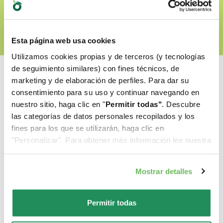
Esta página web usa cookies
Utilizamos cookies propias y de terceros (y tecnologías
de seguimiento similares) con fines técnicos, de
marketing y de elaboración de perfiles. Para dar su
consentimiento para su uso y continuar navegando en
nuestro sitio, haga clic en "
Permitir todas"
. Descubre
Cual es su favorito?
las categorías de datos personales recopilados y los
fines para los que se utilizarán, haga clic en
"Personalizar". Para obtener más información lee nuestra
Descubre nuestros mejores productos para tu
Politica de Cookie
.
mascota
Mostrar detalles
Permitir todas