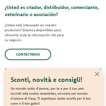
¿Usted es criador, distribuidor, comerciante,
veterinario o asociación?
¿Usted está interesado en nuestro
productos? Estamos disponibles para
ofrecerle toda la información útil para
su negocio.
CONTÁCTENOS
Sconti, novità e consigli!
© 2021 Oasy. Todos los derechos reservados.
Wonderfood S.p.A. Strada dei Censiti, 2 - 47891 Repubblica di
Un mondo tutto d'amore, per te e per il tuo pet:
San Marino - C.o.E. SM 04018
iscriviti alla nostra newsletter, ed entra nel mondo
d'amore di Oasy. Ti aspettano tante novità per il tuo
Privacy policy
-
Cookie policy
-
Sitemap
cane e il tuo gatto!