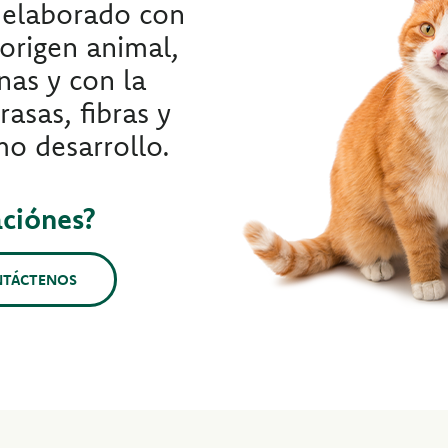
 elaborado con
 origen animal,
nas y con la
asas, fibras y
mo desarrollo.
aciónes?
NTÁCTENOS