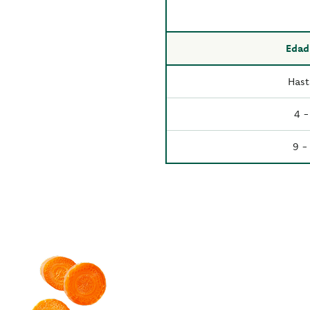
Edad 
Hast
4 -
9 -