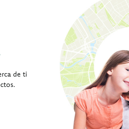
r
rca de ti
ctos.