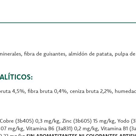
minerales, fibra de guisantes, almidón de patata, pulpa d
LÍTICOS:
 bruta 4,5%, fibra bruta 0,4%, ceniza bruta 2,2%, humeda
Cobre (3b405) 0,3 mg/kg, Zinc (3b605) 15 mg/kg, Yodo (
407 mg/kg, Vitamina B6 (3a831) 0,2 mg/kg, Vitamina B1 (3a
 0,22 mg/kg.
SIN AROMATIZANTES NI COLORANTES ARTIFI