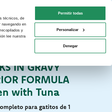
ES
Faq
Contactos
Permitir todas
s técnicos, de
PARA TU GATO
DÓNDE COMPRAR
ar navegando en
Personalizar
recopilados y
ión lee nuestra
Denegar
concini in salsa Superior Formula
O PARA GATOS
KS IN GRAVY
RIOR FORMULA
en with Tuna
ompleto para gatitos de 1