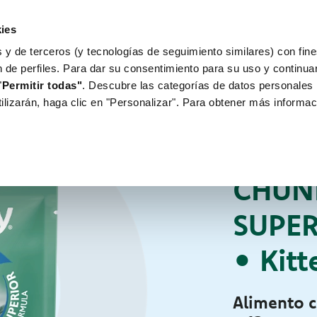
ies
 y de terceros (y tecnologías de seguimiento similares) con fine
WORLD OF LOVE
PARA TU PERRO
n de perfiles. Para dar su consentimiento para su uso y continu
"
Permitir todas"
. Descubre las categorías de datos personales 
tilizarán, haga clic en "Personalizar". Para obtener más informac
Para tu Gato
Boc
ALIMENTO HÚMED
CHUN
SUPE
• Kitt
Alimento c