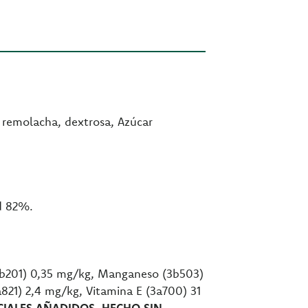
e remolacha, dextrosa, Azúcar
d 82%.
3b201) 0,35 mg/kg, Manganeso (3b503)
821) 2,4 mg/kg, Vitamina E (3a700) 31
CIALES AÑADIDOS. HECHO SIN