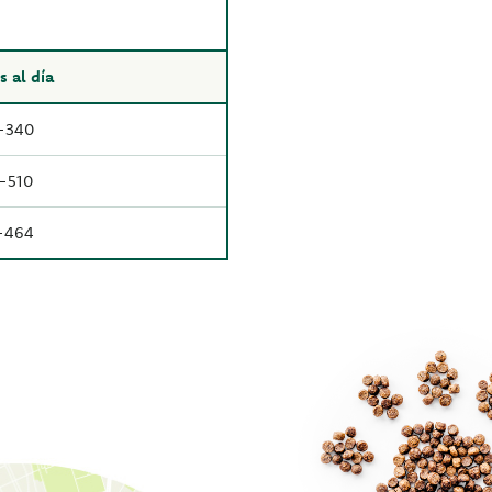
 al día
-340
-510
-464