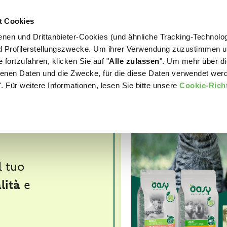
t Cookies
nen und Drittanbieter-Cookies (und ähnliche Tracking-Technolog
WORLD OF LOVE
FÜR IHREN HUND
nd Profilerstellungszwecke. Um ihrer Verwendung zuzustimmen 
 fortzufahren, klicken Sie auf "
Alle zulassen
". Um mehr über di
nen Daten und die Zwecke, für die diese Daten verwendet werd
MO 5€!
. Für weitere Informationen, lesen Sie bitte unsere
Cookie-Richt
OVA
l tuo
lità
e