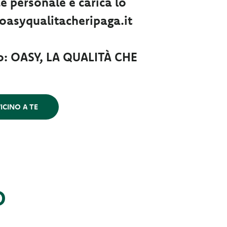
ce personale e carica lo
oasyqualitacheripaga.it
to: OASY, LA QUALITÀ CHE
ICINO A TE
O