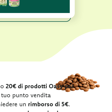
no
20€ di prodotti Oasy per
 tuo punto vendita
chiedere un
rimborso di 5€
.