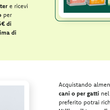
tter
e ricevi
o
per
5€ di
ima di
Acquistando alme
cani o per gatti
nel
preferito potrai ri