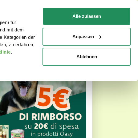
DE
Faq
Kontakt
Alle zulassen
ien) für
FÜR IHRE KATZE
WO ZU KAUFEN
und mit dem
Anpassen
e Kategorien der
en, zu erfahren,
linie
.
Ablehnen