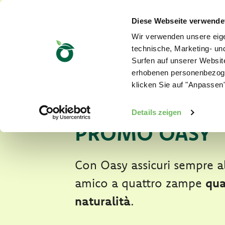
Diese Webseite verwende
Wir verwenden unsere eige
technische, Marketing- u
Surfen auf unserer Website
erhobenen personenbezoge
TI RIMBORSIA
klicken Sie auf "Anpassen"
SCOPRI LA NU
Details zeigen
PROMO OASY
Con Oasy assicuri sempre a
amico a quattro zampe
qua
naturalità
.