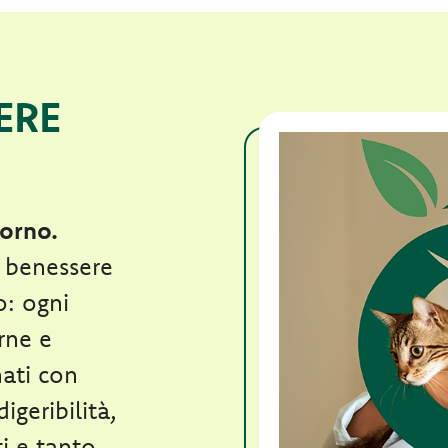
ERE
iorno.
l benessere
o: ogni
rne e
nati con
igeribilità,
ti e tanto