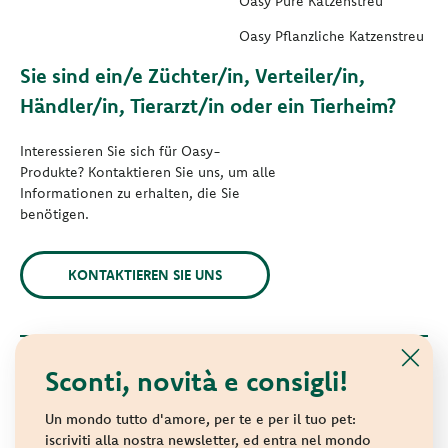
Oasy Pure Katzenstreu
Oasy Pflanzliche Katzenstreu
Sie sind ein/e Züchter/in, Verteiler/in,
Händler/in, Tierarzt/in oder ein Tierheim?
Interessieren Sie sich für Oasy-
Produkte? Kontaktieren Sie uns, um alle
Informationen zu erhalten, die Sie
benötigen.
KONTAKTIEREN SIE UNS
Sconti, novità e consigli!
© 2021 Oasy. Alle Rechte vorbehalten.
Wonderfood S.p.A. Strada dei Censiti, 2 - 47891 Repubblica di
Un mondo tutto d'amore, per te e per il tuo pet:
San Marino - C.o.E. SM 04018
iscriviti alla nostra newsletter, ed entra nel mondo