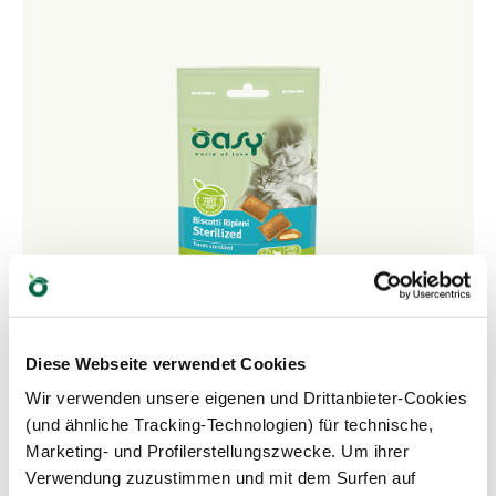
Diese Webseite verwendet Cookies
Wir verwenden unsere eigenen und Drittanbieter-Cookies
TREATS • Treats Sterilized
(und ähnliche Tracking-Technologien) für technische,
Ergänzungsfuttermittel für ausgewachsene kastrierte
Marketing- und Profilerstellungszwecke. Um ihrer
oder sterilisierte Katzen
Verwendung zuzustimmen und mit dem Surfen auf