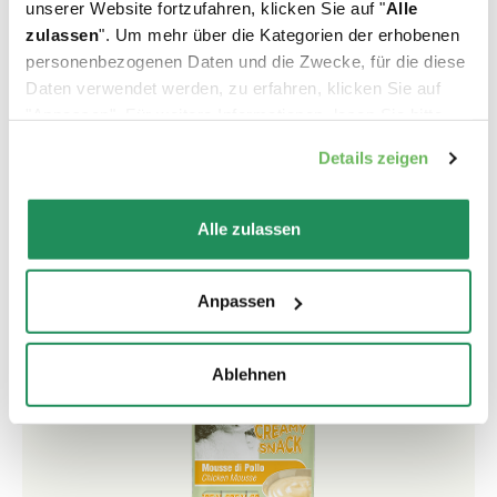
unserer Website fortzufahren, klicken Sie auf "
Alle
zulassen
". Um mehr über die Kategorien der erhobenen
personenbezogenen Daten und die Zwecke, für die diese
Creamy Snack
Daten verwendet werden, zu erfahren, klicken Sie auf
"Anpassen". Für weitere Informationen, lesen Sie bitte
Cremige Mousses servierfertig in der Schale oder direkt
unsere
Cookie-Richtlinie
.
Details zeigen
aus dem praktischen Single-Dose-Stick. Sie enthalten
28% tierische Zutaten. Der hohe Proteingehalt
unterstützt das allgemeine Wohlbefinden der Katze.
Alle zulassen
Anpassen
Ablehnen