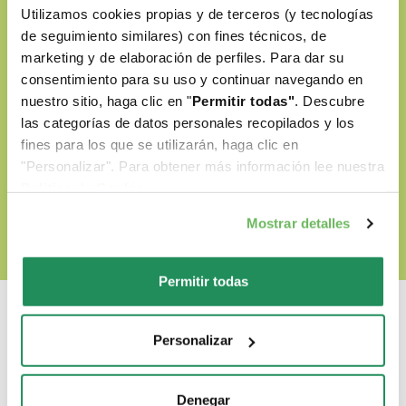
Utilizamos cookies propias y de terceros (y tecnologías
Sin colorantes artificiales
de seguimiento similares) con fines técnicos, de
Sin OGM ni soja
marketing y de elaboración de perfiles. Para dar su
consentimiento para su uso y continuar navegando en
Cruelty-free
nuestro sitio, haga clic en "
Permitir todas"
. Descubre
las categorías de datos personales recopilados y los
fines para los que se utilizarán, haga clic en
"Personalizar". Para obtener más información lee nuestra
DESCUBRE NUESTRO WORLD OF LOVE
Politica de Cookie
.
Mostrar detalles
Permitir todas
Personalizar
Cual es su favorito?
Denegar