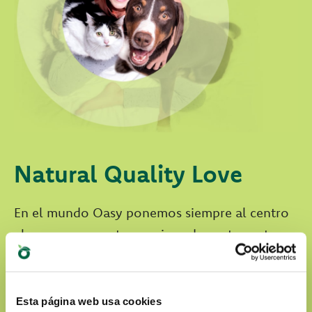
Natural Quality Love
En el mundo Oasy ponemos siempre al centro
el amor por nuestros amigos de cuatro patas.
Nuestros productos son:
Preparados con ingredientes naturales
Esta página web usa cookies