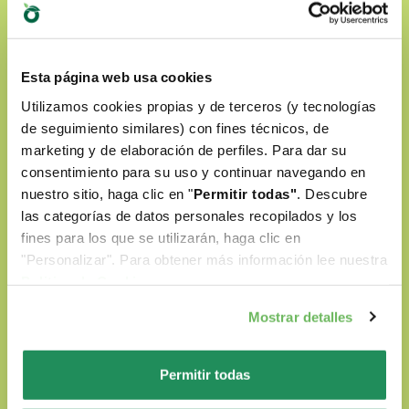
Natural Quality Love
Esta página web usa cookies
Utilizamos cookies propias y de terceros (y tecnologías
En el mundo Oasy ponemos siempre al centro
de seguimiento similares) con fines técnicos, de
el amor por nuestros amigos de cuatro patas.
marketing y de elaboración de perfiles. Para dar su
Nuestros productos son:
consentimiento para su uso y continuar navegando en
nuestro sitio, haga clic en "
Permitir todas"
. Descubre
las categorías de datos personales recopilados y los
Preparados con ingredientes naturales
fines para los que se utilizarán, haga clic en
Sin colorantes artificiales
"Personalizar". Para obtener más información lee nuestra
Politica de Cookie
.
Sin OGM ni soja
Mostrar detalles
Cruelty-free
Permitir todas