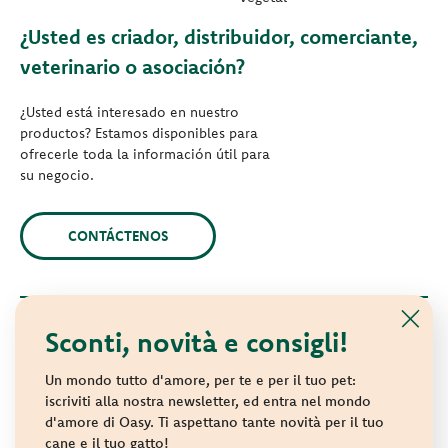
¿Usted es criador, distribuidor, comerciante,
veterinario o asociación?
¿Usted está interesado en nuestro
productos? Estamos disponibles para
ofrecerle toda la información útil para
su negocio.
CONTÁCTENOS
Sconti, novità e consigli!
© 2021 Oasy. Todos los derechos reservados.
Wonderfood S.p.A. Strada dei Censiti, 2 - 47891 Repubblica di
Un mondo tutto d'amore, per te e per il tuo pet:
San Marino - C.o.E. SM 04018
iscriviti alla nostra newsletter, ed entra nel mondo
d'amore di Oasy. Ti aspettano tante novità per il tuo
Privacy policy
-
Cookie policy
-
Sitemap
cane e il tuo gatto!