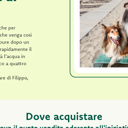
 che per
 che venga così
Oppure dopo un
 rapidamente il
à l'acqua in
co a quattro
e di Filippo,
Dove acquistare
ova il punto vendita aderente all'iniziat