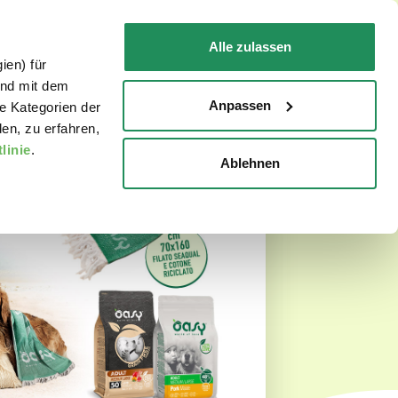
DE
Faq
Kontakt
Alle zulassen
ien) für
FÜR IHRE KATZE
WO ZU KAUFEN
und mit dem
Anpassen
e Kategorien der
en, zu erfahren,
linie
.
Ablehnen