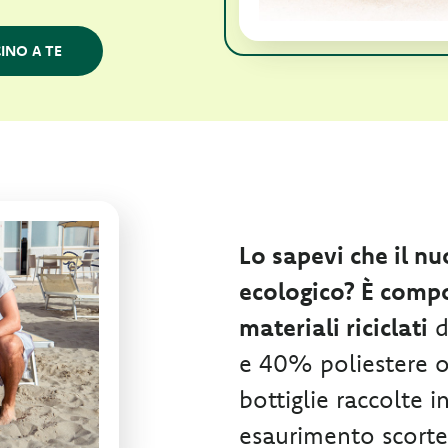
INO A TE
Lo sapevi che il n
ecologico? È compo
materiali riciclati
d
e 40% poliestere ot
bottiglie raccolte i
esaurimento scorte