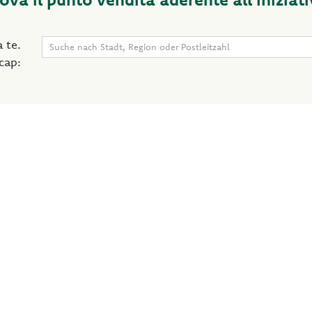
 te.
 cap: