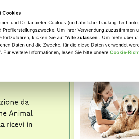
t Cookies
nen und Drittanbieter-Cookies (und ähnliche Tracking-Technolog
WORLD OF LOVE
FÜR IHREN HUND
nd Profilerstellungszwecke. Um ihrer Verwendung zuzustimmen 
 fortzufahren, klicken Sie auf "
Alle zulassen
". Um mehr über di
nen Daten und die Zwecke, für die diese Daten verwendet werd
AVERE
. Für weitere Informationen, lesen Sie bitte unsere
Cookie-Richt
 TELO
ezione da
One Animal
 ricevi in