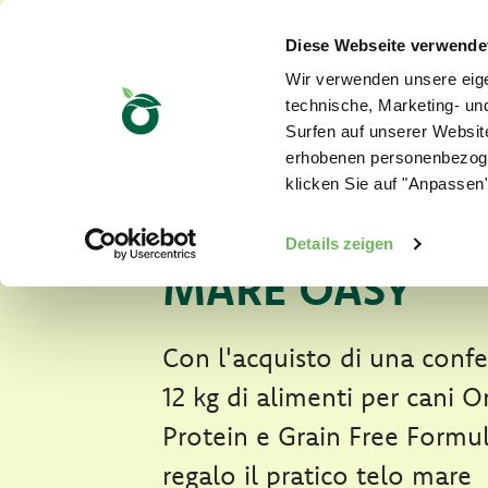
Diese Webseite verwende
Wir verwenden unsere eige
technische, Marketing- u
Surfen auf unserer Website
erhobenen personenbezoge
SCOPRI COME 
klicken Sie auf "Anpassen"
IN OMAGGIO IL
Details zeigen
MARE OASY
Con l'acquisto di una conf
12 kg di alimenti per cani 
Protein e Grain Free Formula
regalo il pratico telo mare