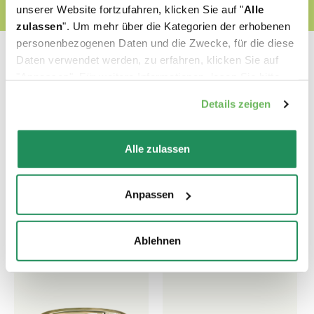
unserer Website fortzufahren, klicken Sie auf "
Alle
zulassen
". Um mehr über die Kategorien der erhobenen
personenbezogenen Daten und die Zwecke, für die diese
Daten verwendet werden, zu erfahren, klicken Sie auf
"Anpassen". Für weitere Informationen, lesen Sie bitte
unsere
Cookie-Richtlinie
.
Details zeigen
Welches ist Ihr Liebling?
Alle zulassen
Finden Sie unsere besten Produkte für Ihr
Haustier heraus
Anpassen
Ablehnen