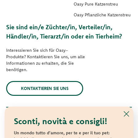
Oasy Pure Katzenstreu
Oasy Pflanzliche Katzenstreu
Sie sind ein/e Züchter/in, Verteiler/in,
Händler/in, Tierarzt/in oder ein Tierheim?
Interessieren Sie sich für Oasy-
Produkte? Kontaktieren Sie uns, um alle
Informationen zu erhalten, die Sie
benötigen.
KONTAKTIEREN SIE UNS
Sconti, novità e consigli!
© 2021 Oasy. Alle Rechte vorbehalten.
Wonderfood S.p.A. Strada dei Censiti, 2 - 47891 Repubblica di
Un mondo tutto d'amore, per te e per il tuo pet: