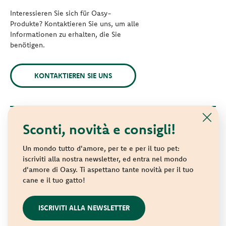
Interessieren Sie sich für Oasy-
Produkte? Kontaktieren Sie uns, um alle
Informationen zu erhalten, die Sie
benötigen.
KONTAKTIEREN SIE UNS
Sconti, novità e consigli!
© 2021 Oasy. Alle Rechte vorbehalten.
Wonderfood S.p.A. Strada dei Censiti, 2 - 47891 Repubblica di
Un mondo tutto d'amore, per te e per il tuo pet:
San Marino - C.o.E. SM 04018
iscriviti alla nostra newsletter, ed entra nel mondo
d'amore di Oasy. Ti aspettano tante novità per il tuo
Privacy policy
-
Cookie policy
-
Sitemap
cane e il tuo gatto!
websolute
ISCRIVITI ALLA NEWSLETTER