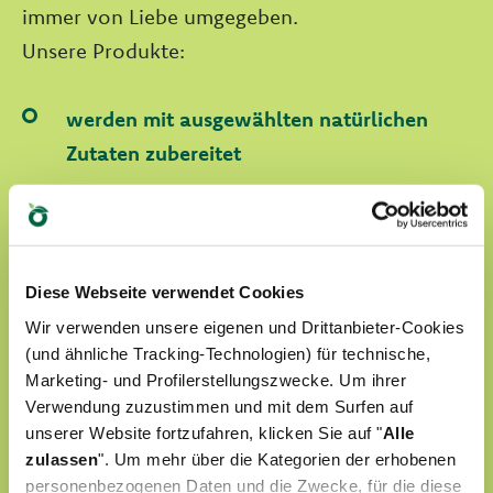
immer von Liebe umgegeben.
Unsere Produkte:
werden mit ausgewählten natürlichen
Zutaten zubereitet
sind ohne künstliche Farbstoffe formuliert
sind ohne GVO oder Soja formuliert
sind Tierversuchefrei
Diese Webseite verwendet Cookies
Wir verwenden unsere eigenen und Drittanbieter-Cookies
(und ähnliche Tracking-Technologien) für technische,
FINDEN SIE UNSERE WORLD OF LOVE HARAUS
Marketing- und Profilerstellungszwecke. Um ihrer
Verwendung zuzustimmen und mit dem Surfen auf
unserer Website fortzufahren, klicken Sie auf "
Alle
zulassen
". Um mehr über die Kategorien der erhobenen
personenbezogenen Daten und die Zwecke, für die diese