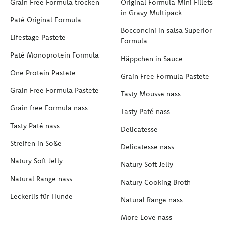
Grain Free Formula trocken
Original Formula Mini Fillets
in Gravy Multipack
Paté Original Formula
Bocconcini in salsa Superior
Lifestage Pastete
Formula
Paté Monoprotein Formula
Häppchen in Sauce
One Protein Pastete
Grain Free Formula Pastete
Grain Free Formula Pastete
Tasty Mousse nass
Grain free Formula nass
Tasty Paté nass
Tasty Paté nass
Delicatesse
Streifen in Soße
Delicatesse nass
Natury Soft Jelly
Natury Soft Jelly
Natural Range nass
Natury Cooking Broth
Leckerlis für Hunde
Natural Range nass
More Love nass