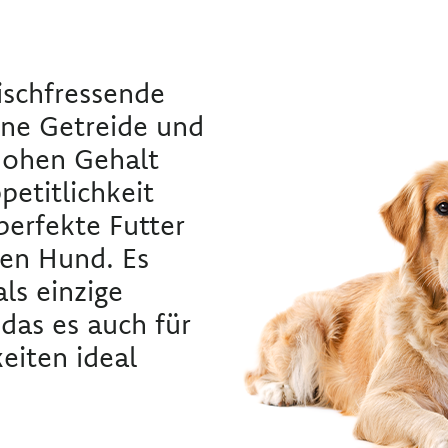
eischfressende
hne Getreide und
hohen Gehalt
petitlichkeit
 perfekte Futter
nen Hund. Es
ls einzige
 das es auch für
eiten ideal