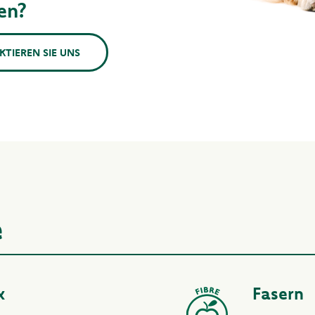
en?
KTIEREN SIE UNS
e
x
Fasern