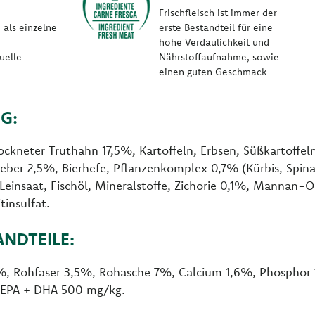
n
Frischfleisch ist immer der
 als einzelne
erste Bestandteil für eine
hohe Verdaulichkeit und
uelle
Nährstoffaufnahme, sowie
einen guten Geschmack
G:
ckneter Truthahn 17,5%, Kartoffeln, Erbsen, Süßkartoffeln
eber 2,5%, Bierhefe, Pflanzenkomplex 0,7% (Kürbis, Spina
 Leinsaat, Fischöl, Mineralstoffe, Zichorie 0,1%, Mannan-
insulfat.
ANDTEILE:
7%, Rohfaser 3,5%, Rohasche 7%, Calcium 1,6%, Phosphor
 EPA + DHA 500 mg/kg.