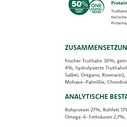
Protei
Truthahn
tierische
Proteinq
ZUSAMMENSETZUN
frischer Truthahn 30%, getro
4%, hydrolysierte Truthahnl
Salbei, Oregano, Rosmarin),
Mohave-Palmlilie, Chondroit
ANALYTISCHE BEST
Rohprotein 27%, Rohfett 1
Omega-6-Fettsäuren 2,7%,