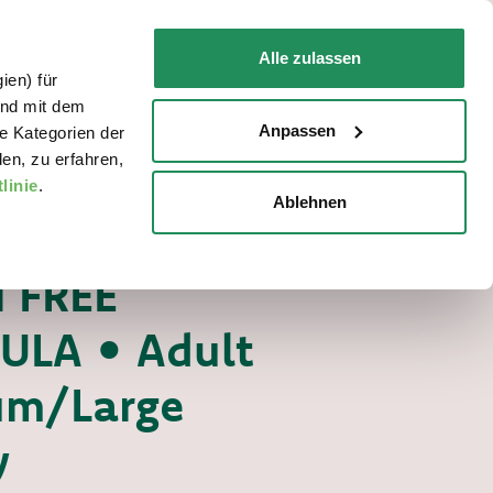
DE
Faq
Kontakt
Alle zulassen
ien) für
FÜR IHRE KATZE
WO ZU KAUFEN
und mit dem
Anpassen
e Kategorien der
en, zu erfahren,
linie
.
Ablehnen
Grain Free Formula trocken
UND GETREIDEFREI
 FREE
LA • Adult
um/Large
y