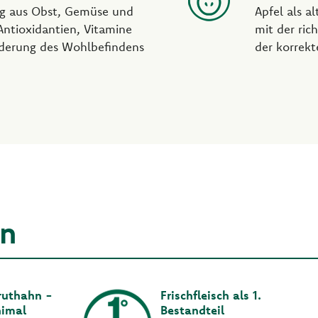
ng aus Obst, Gemüse und
Apfel als a
 Antioxidantien, Vitamine
mit der ri
rderung des Wohlbefindens
der korrekt
en
ruthahn -
Frischfleisch als 1.
nimal
Bestandteil