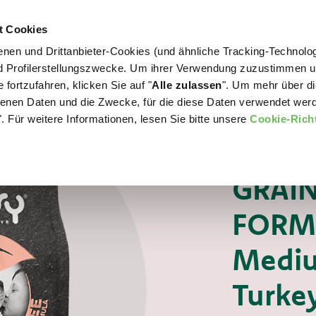
t Cookies
nen und Drittanbieter-Cookies (und ähnliche Tracking-Technolog
WORLD OF LOVE
FÜR IHREN HUND
nd Profilerstellungszwecke. Um ihrer Verwendung zuzustimmen 
 fortzufahren, klicken Sie auf "
Alle zulassen
". Um mehr über di
nen Daten und die Zwecke, für die diese Daten verwendet werd
. Für weitere Informationen, lesen Sie bitte unsere
Cookie-Richt
Für Ihren Hund
TROCKENFUTTER H
GRAIN
FORMU
Medi
Turke