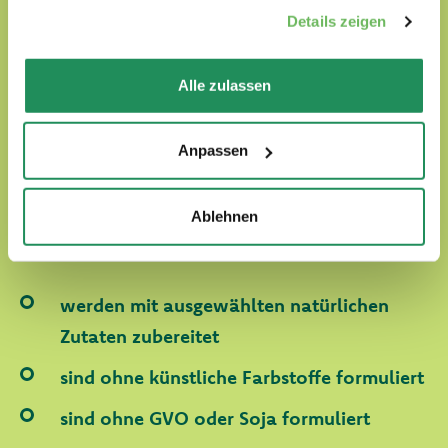
unsere
Cookie-Richtlinie
.
Details zeigen
Alle zulassen
Natural Quality Love
Anpassen
In der Welt von Oasy werden unsere Vierbeiner
immer von Liebe umgegeben.
Ablehnen
Unsere Produkte:
werden mit ausgewählten natürlichen
Zutaten zubereitet
sind ohne künstliche Farbstoffe formuliert
sind ohne GVO oder Soja formuliert