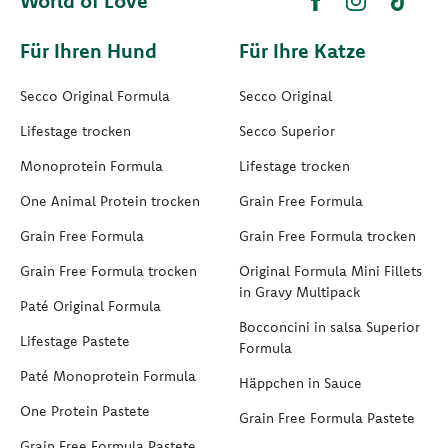
World of Love
Für Ihren Hund
Für Ihre Katze
Secco Original Formula
Secco Original
Lifestage trocken
Secco Superior
Monoprotein Formula
Lifestage trocken
One Animal Protein trocken
Grain Free Formula
Grain Free Formula
Grain Free Formula trocken
Grain Free Formula trocken
Original Formula Mini Fillets
in Gravy Multipack
Paté Original Formula
Bocconcini in salsa Superior
Lifestage Pastete
Formula
Paté Monoprotein Formula
Häppchen in Sauce
One Protein Pastete
Grain Free Formula Pastete
Grain Free Formula Pastete