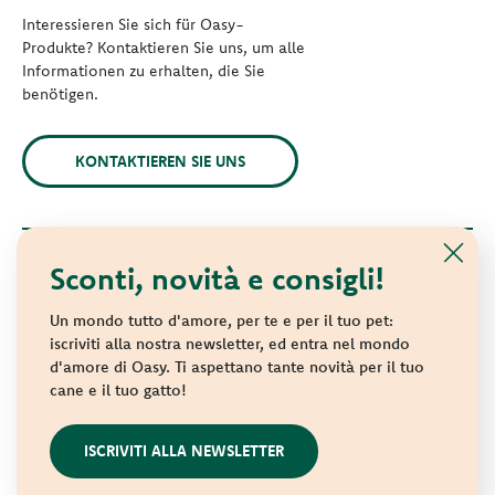
Interessieren Sie sich für Oasy-
Produkte? Kontaktieren Sie uns, um alle
Informationen zu erhalten, die Sie
benötigen.
KONTAKTIEREN SIE UNS
Sconti, novità e consigli!
© 2021 Oasy. Alle Rechte vorbehalten.
Wonderfood S.p.A. Strada dei Censiti, 2 - 47891 Repubblica di
Un mondo tutto d'amore, per te e per il tuo pet:
San Marino - C.o.E. SM 04018
iscriviti alla nostra newsletter, ed entra nel mondo
d'amore di Oasy. Ti aspettano tante novità per il tuo
Privacy policy
-
Cookie policy
-
Sitemap
cane e il tuo gatto!
websolute
ISCRIVITI ALLA NEWSLETTER