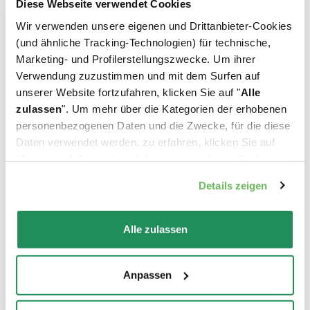
Diese Webseite verwendet Cookies
Wir verwenden unsere eigenen und Drittanbieter-Cookies
(und ähnliche Tracking-Technologien) für technische,
Welches ist Ihr Liebling?
Marketing- und Profilerstellungszwecke. Um ihrer
Verwendung zuzustimmen und mit dem Surfen auf
unserer Website fortzufahren, klicken Sie auf "
Alle
Finden Sie unsere besten Produkte für Ihr
zulassen
". Um mehr über die Kategorien der erhobenen
Haustier heraus
personenbezogenen Daten und die Zwecke, für die diese
Daten verwendet werden, zu erfahren, klicken Sie auf
"Anpassen". Für weitere Informationen, lesen Sie bitte
unsere
Cookie-Richtlinie
.
Details zeigen
Alle zulassen
Anpassen