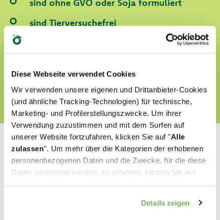
sind ohne GVO oder Soja formuliert
sind Tierversuchefrei
FINDEN SIE UNSERE WORLD OF LOVE HARAUS
Diese Webseite verwendet Cookies
Wir verwenden unsere eigenen und Drittanbieter-Cookies
(und ähnliche Tracking-Technologien) für technische,
Marketing- und Profilerstellungszwecke. Um ihrer
Verwendung zuzustimmen und mit dem Surfen auf
unserer Website fortzufahren, klicken Sie auf "
Alle
zulassen
". Um mehr über die Kategorien der erhobenen
personenbezogenen Daten und die Zwecke, für die diese
Daten verwendet werden, zu erfahren, klicken Sie auf
Welches ist Ihr Liebling?
"Anpassen". Für weitere Informationen, lesen Sie bitte
unsere
Cookie-Richtlinie
.
Details zeigen
Finden Sie unsere besten Produkte für Ihr