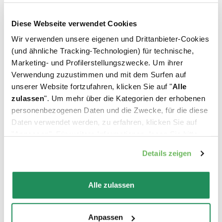
Diese Webseite verwendet Cookies
Wir verwenden unsere eigenen und Drittanbieter-Cookies
Welches ist Ihr Liebling?
(und ähnliche Tracking-Technologien) für technische,
Marketing- und Profilerstellungszwecke. Um ihrer
Verwendung zuzustimmen und mit dem Surfen auf
Finden Sie unsere besten Produkte für Ihr
unserer Website fortzufahren, klicken Sie auf "
Alle
Haustier heraus
zulassen
". Um mehr über die Kategorien der erhobenen
personenbezogenen Daten und die Zwecke, für die diese
Daten verwendet werden, zu erfahren, klicken Sie auf
"Anpassen". Für weitere Informationen, lesen Sie bitte
unsere
Cookie-Richtlinie
.
Details zeigen
Alle zulassen
Anpassen