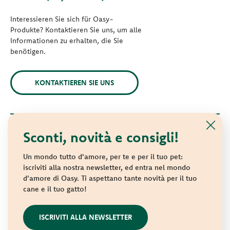
Interessieren Sie sich für Oasy-
Produkte? Kontaktieren Sie uns, um alle
Informationen zu erhalten, die Sie
benötigen.
KONTAKTIEREN SIE UNS
Sconti, novità e consigli!
© 2021 Oasy. Alle Rechte vorbehalten.
Wonderfood S.p.A. Strada dei Censiti, 2 - 47891 Repubblica di
Un mondo tutto d'amore, per te e per il tuo pet:
San Marino - C.o.E. SM 04018
iscriviti alla nostra newsletter, ed entra nel mondo
d'amore di Oasy. Ti aspettano tante novità per il tuo
Privacy policy
-
Cookie policy
-
Sitemap
cane e il tuo gatto!
websolute
ISCRIVITI ALLA NEWSLETTER