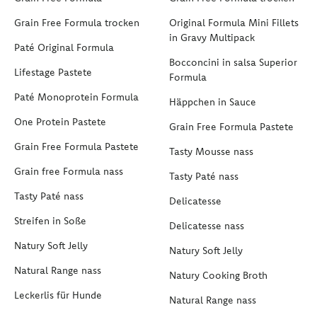
Grain Free Formula trocken
Original Formula Mini Fillets
in Gravy Multipack
Paté Original Formula
Bocconcini in salsa Superior
Lifestage Pastete
Formula
Paté Monoprotein Formula
Häppchen in Sauce
One Protein Pastete
Grain Free Formula Pastete
Grain Free Formula Pastete
Tasty Mousse nass
Grain free Formula nass
Tasty Paté nass
Tasty Paté nass
Delicatesse
Streifen in Soße
Delicatesse nass
Natury Soft Jelly
Natury Soft Jelly
Natural Range nass
Natury Cooking Broth
Leckerlis für Hunde
Natural Range nass