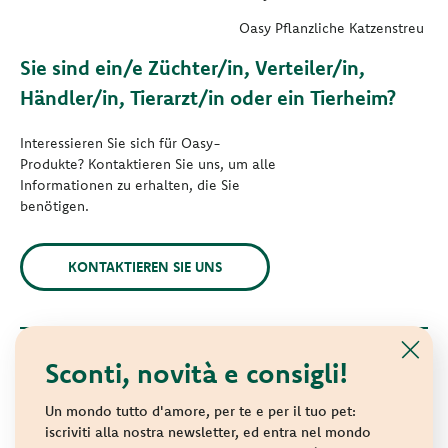
Oasy Pflanzliche Katzenstreu
Sie sind ein/e Züchter/in, Verteiler/in,
Händler/in, Tierarzt/in oder ein Tierheim?
Interessieren Sie sich für Oasy-
Produkte? Kontaktieren Sie uns, um alle
Informationen zu erhalten, die Sie
benötigen.
KONTAKTIEREN SIE UNS
Sconti, novità e consigli!
© 2021 Oasy. Alle Rechte vorbehalten.
Wonderfood S.p.A. Strada dei Censiti, 2 - 47891 Repubblica di
Un mondo tutto d'amore, per te e per il tuo pet:
San Marino - C.o.E. SM 04018
iscriviti alla nostra newsletter, ed entra nel mondo