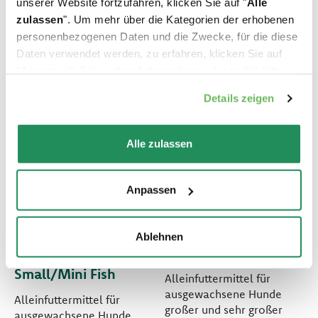
unserer Website fortzufahren, klicken Sie auf "
Alle
zulassen
". Um mehr über die Kategorien der erhobenen
personenbezogenen Daten und die Zwecke, für die diese
Daten verwendet werden, zu erfahren, klicken Sie auf
"Anpassen". Für weitere Informationen, lesen Sie bitte
unsere
Cookie-Richtlinie
.
Details zeigen
Alle zulassen
Anpassen
GRAIN FREE
LIFESTAGE • Adult
Ablehnen
FORMULA • Adult
Large Fish
Small/Mini Fish
Alleinfuttermittel für
ausgewachsene Hunde
Alleinfuttermittel für
großer und sehr großer
ausgewachsene Hunde