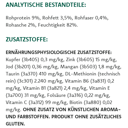
ANALYTISCHE BESTANDTEILE:
Rohprotein 9%, Rohfett 3,5%, Rohfaser 0,4%,
Rohasche 2%, Feuchtigkeit 82%.
ZUSATZSTOFFE:
ERNÄHRUNGSPHYSIOLOGISCHE ZUSATZSTOFFE:
Kupfer (3b405) 0,3 mg/kg, Zink (3b605) 15 mg/kg,
Jod (3b201) 0,36 mg/kg, Mangan (3b503) 1,8 mg/kg,
Taurin (3a370) 410 mg/kg, DL-Methionin (technisch
rein) (3c301) 2.240 mg/kg, Vitamin B6 (3a831) 0,2
mg/kg, Vitamin B1 (3a821) 2,4 mg/kg, Vitamin E
(3a700) 31 mg/kg, Folsäure (3a316) 0,22 mg/kg,
Vitamin C (3a312) 99 mg/kg, Biotin (3a880) 0,02
mg/kg.
OHNE ZUSATZ VON KÜNSTLICHEN AROMA-
UND FARBSTOFFEN. PRODUKT OHNE ZUSÄTZLICHES
GLUTEN.