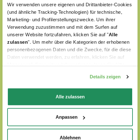
In der Welt von Oasy werden unsere Vierbeiner
Wir verwenden unsere eigenen und Drittanbieter-Cookies
immer von Liebe umgegeben.
(und ähnliche Tracking-Technologien) für technische,
Marketing- und Profilerstellungszwecke. Um ihrer
Unsere Produkte:
Verwendung zuzustimmen und mit dem Surfen auf
unserer Website fortzufahren, klicken Sie auf "
Alle
werden mit ausgewählten natürlichen
zulassen
". Um mehr über die Kategorien der erhobenen
Zutaten zubereitet
personenbezogenen Daten und die Zwecke, für die diese
Daten verwendet werden, zu erfahren, klicken Sie auf
sind ohne künstliche Farbstoffe formuliert
"Anpassen". Für weitere Informationen, lesen Sie bitte
unsere
Cookie-Richtlinie
.
sind ohne GVO oder Soja formuliert
Details zeigen
sind Tierversuchefrei
Alle zulassen
FINDEN SIE UNSERE WORLD OF LOVE HARAUS
Anpassen
Ablehnen