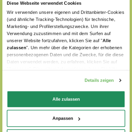
Diese Webseite verwendet Cookies
Wir verwenden unsere eigenen und Drittanbieter-Cookies
(und ähnliche Tracking-Technologien) für technische,
Marketing- und Profilerstellungszwecke. Um ihrer
Verwendung zuzustimmen und mit dem Surfen auf
unserer Website fortzufahren, klicken Sie auf "
Alle
zulassen
". Um mehr über die Kategorien der erhobenen
personenbezogenen Daten und die Zwecke, für die diese
Daten verwendet werden, zu erfahren, klicken Sie auf
"Anpassen". Für weitere Informationen, lesen Sie bitte
unsere
Cookie-Richtlinie
.
Details zeigen
Alle zulassen
Natural Quality Love
Anpassen