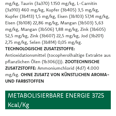
mg/kg, Taurin (3a370) 1.150 mg/kg, L-Carnitin
(3a910) 460 mg/kg, Kupfer (3b405) 3,5 mg/kg,
Kupfer (3b413) 1,5 mg/kg, Eisen (3b103) 57,14 mg/kg,
Eisen (3b108) 22,86 mg/kg, Mangan (3b503) 5,63
mg/kg, Mangan (3b506) 1,88 mg/kg, Zink (3b605)
52,5 mg/kg, Zink (3b607) 22,5 mg/kg, Jod (3b201)
2,75 mg/kg, Selen (3b814) 0,05 mg/kg.
TECHNOLOGISCHE ZUSATZSTOFFE:
Antioxidationsmittel (tocopherolhaltige Extrakte aus
pflanzlichen Ölen (1b306(i))).
ZOOTECHNISCHE
ZUSATZSTOFFE:
Ammoniumchlorid (4d7) 4.000
mg/kg.
OHNE ZUSATZ VON KÜNSTLICHEN AROMA-
UND FARBSTOFFEN
METABOLISIERBARE ENERGIE 3725
Kcal/Kg