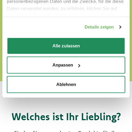
personenbezogenen Daten und die Zwecke, für die diese
sind ohne GVO oder Soja formuliert
Daten verwendet werden, zu erfahren, klicken Sie auf
"Anpassen". Für weitere Informationen, lesen Sie bitte
sind Tierversuchefrei
unsere
Cookie-Richtlinie
.
Details zeigen
FINDEN SIE UNSERE WORLD OF LOVE HARAUS
Alle zulassen
Anpassen
Ablehnen
Welches ist Ihr Liebling?