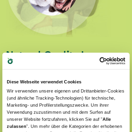
Natural Quality Love
In der Welt von Oasy werden unsere Vierbeiner
immer von Liebe umgegeben.
Diese Webseite verwendet Cookies
Unsere Produkte:
Wir verwenden unsere eigenen und Drittanbieter-Cookies
(und ähnliche Tracking-Technologien) für technische,
Marketing- und Profilerstellungszwecke. Um ihrer
werden mit ausgewählten natürlichen
Verwendung zuzustimmen und mit dem Surfen auf
Zutaten zubereitet
unserer Website fortzufahren, klicken Sie auf "
Alle
zulassen
". Um mehr über die Kategorien der erhobenen
sind ohne künstliche Farbstoffe formuliert