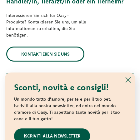
Händler/in, Tierarzt/in oder ein Tierheim?
Interessieren Sie sich für Oasy-
Produkte? Kontaktieren Sie uns, um alle
Informationen zu erhalten, die Sie
benötigen.
KONTAKTIEREN SIE UNS
Sconti, novità e consigli!
© 2021 Oasy. Alle Rechte vorbehalten.
Wonderfood S.p.A. Strada dei Censiti, 2 - 47891 Repubblica di
Un mondo tutto d'amore, per te e per il tuo pet:
San Marino - C.o.E. SM 04018
iscriviti alla nostra newsletter, ed entra nel mondo
d'amore di Oasy. Ti aspettano tante novità per il tuo
Privacy policy
-
Cookie policy
-
Sitemap
cane e il tuo gatto!
websolute
ISCRIVITI ALLA NEWSLETTER