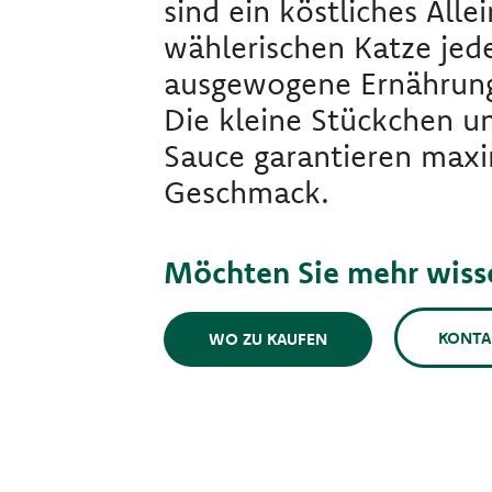
sind ein köstliches Allei
wählerischen Katze jed
ausgewogene Ernährung
Die kleine Stückchen un
Sauce garantieren max
Geschmack.
Möchten Sie mehr wiss
KONTA
WO ZU KAUFEN