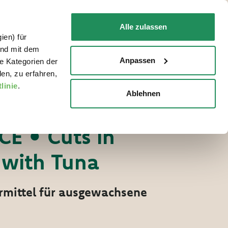
DE
Faq
Kontakt
Alle zulassen
ien) für
FÜR IHRE KATZE
WO ZU KAUFEN
und mit dem
Anpassen
e Kategorien der
en, zu erfahren,
linie
.
Ablehnen
asty Mousse nass
TER
CE • Cuts in
 with Tuna
ermittel für ausgewachsene