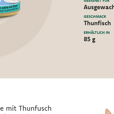
GEEIGNET FÜR
Ausgewach
GESCHMACK
Thunfisch
ERHÄLTLICH IN
85 g
e mit Thunfusch