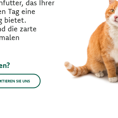
nfutter, das Ihrer
en Tag eine
 bietet.
d die zarte
imalen
en?
KTIEREN SIE UNS