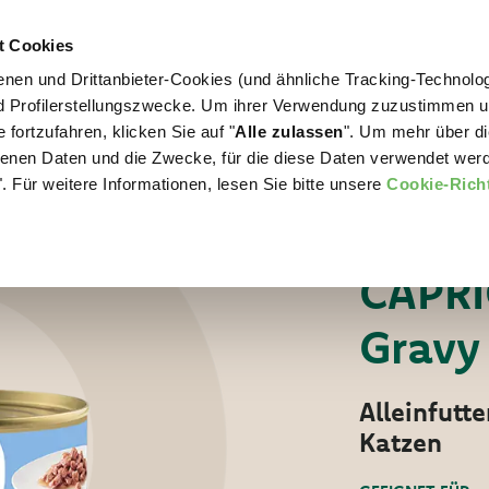
t Cookies
nen und Drittanbieter-Cookies (und ähnliche Tracking-Technolog
WORLD OF LOVE
FÜR IHREN HUND
nd Profilerstellungszwecke. Um ihrer Verwendung zuzustimmen 
 fortzufahren, klicken Sie auf "
Alle zulassen
". Um mehr über di
nen Daten und die Zwecke, für die diese Daten verwendet werd
. Für weitere Informationen, lesen Sie bitte unsere
Cookie-Richt
Für Ihre Katze
T
KATZEN-NASSFUT
CAPRI
Gravy
Alleinfutt
Katzen