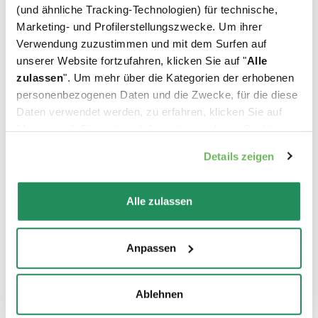
(und ähnliche Tracking-Technologien) für technische,
Marketing- und Profilerstellungszwecke. Um ihrer
Welches ist Ihr Liebling?
Verwendung zuzustimmen und mit dem Surfen auf
unserer Website fortzufahren, klicken Sie auf "
Alle
zulassen
". Um mehr über die Kategorien der erhobenen
Finden Sie unsere besten Produkte für Ihr
personenbezogenen Daten und die Zwecke, für die diese
Haustier heraus
Daten verwendet werden, zu erfahren, klicken Sie auf
"Anpassen". Für weitere Informationen, lesen Sie bitte
unsere
Cookie-Richtlinie
.
Details zeigen
Alle zulassen
Anpassen
Ablehnen