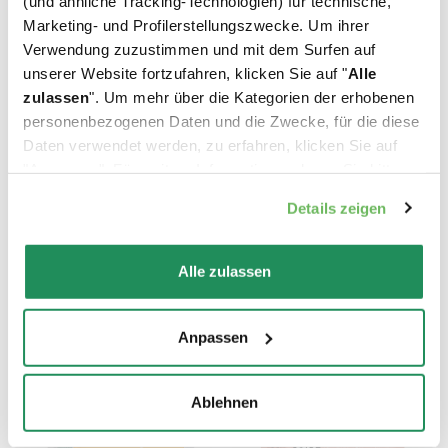
(und ähnliche Tracking-Technologien) für technische,
Welches ist Ihr Liebling?
Marketing- und Profilerstellungszwecke. Um ihrer
Verwendung zuzustimmen und mit dem Surfen auf
Finden Sie unsere besten Produkte für Ihr
unserer Website fortzufahren, klicken Sie auf "
Alle
zulassen
". Um mehr über die Kategorien der erhobenen
Haustier heraus
personenbezogenen Daten und die Zwecke, für die diese
Daten verwendet werden, zu erfahren, klicken Sie auf
"Anpassen". Für weitere Informationen, lesen Sie bitte
unsere
Cookie-Richtlinie
.
Details zeigen
Alle zulassen
Anpassen
Ablehnen