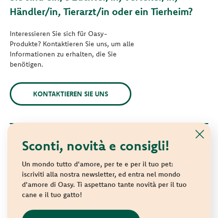
Händler/in, Tierarzt/in oder ein Tierheim?
Interessieren Sie sich für Oasy-
Produkte? Kontaktieren Sie uns, um alle
Informationen zu erhalten, die Sie
benötigen.
KONTAKTIEREN SIE UNS
Sconti, novità e consigli!
© 2021 Oasy. Alle Rechte vorbehalten.
Wonderfood S.p.A. Strada dei Censiti, 2 - 47891 Repubblica di
Un mondo tutto d'amore, per te e per il tuo pet:
San Marino - C.o.E. SM 04018
iscriviti alla nostra newsletter, ed entra nel mondo
d'amore di Oasy. Ti aspettano tante novità per il tuo
Privacy policy
-
Cookie policy
-
Sitemap
cane e il tuo gatto!
websolute