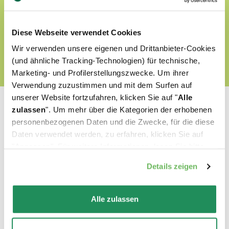
FINDEN SIE UNSERE WORLD OF LOVE HARAUS
Diese Webseite verwendet Cookies
Wir verwenden unsere eigenen und Drittanbieter-Cookies
(und ähnliche Tracking-Technologien) für technische,
Marketing- und Profilerstellungszwecke. Um ihrer
Verwendung zuzustimmen und mit dem Surfen auf
unserer Website fortzufahren, klicken Sie auf "
Alle
zulassen
". Um mehr über die Kategorien der erhobenen
personenbezogenen Daten und die Zwecke, für die diese
Daten verwendet werden, zu erfahren, klicken Sie auf
Welches ist Ihr Liebling?
"Anpassen". Für weitere Informationen, lesen Sie bitte
unsere
Cookie-Richtlinie
.
Details zeigen
Finden Sie unsere besten Produkte für Ihr
Haustier heraus
Alle zulassen