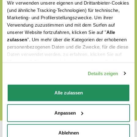
Wir verwenden unsere eigenen und Drittanbieter-Cookies
werden mit ausgewählten natürlichen
(und ähnliche Tracking-Technologien) für technische,
Marketing- und Profilerstellungszwecke. Um ihrer
Zutaten zubereitet
Verwendung zuzustimmen und mit dem Surfen auf
sind ohne künstliche Farbstoffe formuliert
unserer Website fortzufahren, klicken Sie auf "
Alle
zulassen
". Um mehr über die Kategorien der erhobenen
sind ohne GVO oder Soja formuliert
personenbezogenen Daten und die Zwecke, für die diese
Daten verwendet werden, zu erfahren, klicken Sie auf
sind Tierversuchefrei
"Anpassen". Für weitere Informationen, lesen Sie bitte
unsere
Cookie-Richtlinie
.
Details zeigen
FINDEN SIE UNSERE WORLD OF LOVE HARAUS
Alle zulassen
Anpassen
Ablehnen