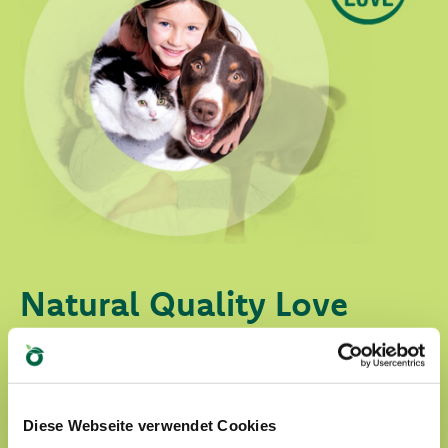
Natural Quality Love
In der Welt von Oasy werden unsere Vierbeiner
immer von Liebe umgegeben.
Unsere Produkte:
Diese Webseite verwendet Cookies