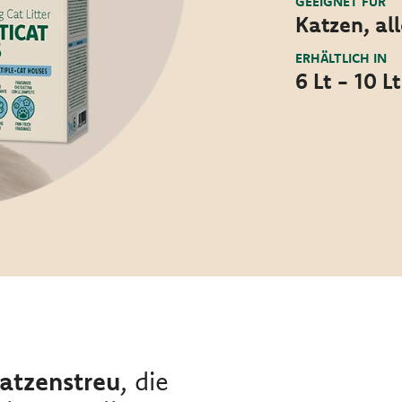
GEEIGNET FÜR
Katzen, al
ERHÄLTLICH IN
6 Lt - 10 Lt
atzenstreu
, die