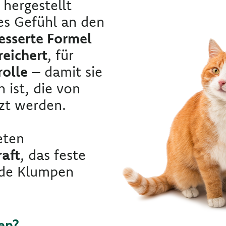
 hergestellt
es Gefühl an den
esserte Formel
reichert
, für
olle
– damit sie
n ist, die von
zt werden.
eten
aft
, das feste
nde Klumpen
en?