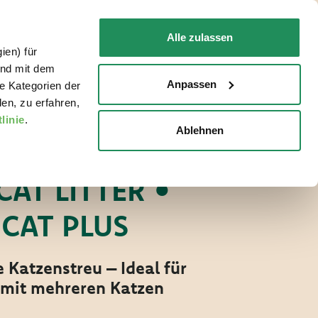
DE
Faq
Kontakt
Alle zulassen
ien) für
FÜR IHRE KATZE
WO ZU KAUFEN
und mit dem
Anpassen
e Kategorien der
en, zu erfahren,
linie
.
Ablehnen
TZENSTREU
CAT LITTER •
CAT PLUS
Katzenstreu – Ideal für
 mit mehreren Katzen