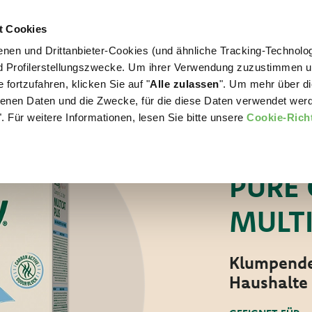
t Cookies
nen und Drittanbieter-Cookies (und ähnliche Tracking-Technolog
WORLD OF LOVE
FÜR IHREN HUND
nd Profilerstellungszwecke. Um ihrer Verwendung zuzustimmen 
 fortzufahren, klicken Sie auf "
Alle zulassen
". Um mehr über di
nen Daten und die Zwecke, für die diese Daten verwendet werd
. Für weitere Informationen, lesen Sie bitte unsere
Cookie-Richt
Für Ihre Katze
MINERALISCHE KA
PURE 
MULTI
Klumpende 
Haushalte