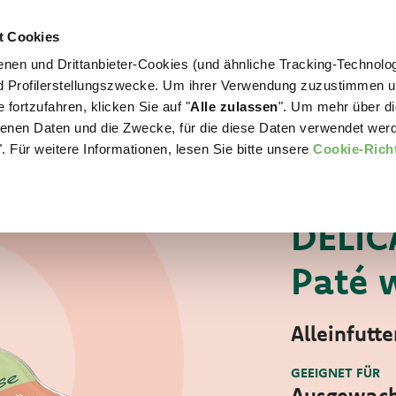
t Cookies
nen und Drittanbieter-Cookies (und ähnliche Tracking-Technolog
WORLD OF LOVE
FÜR IHREN HUND
nd Profilerstellungszwecke. Um ihrer Verwendung zuzustimmen 
 fortzufahren, klicken Sie auf "
Alle zulassen
". Um mehr über di
nen Daten und die Zwecke, für die diese Daten verwendet werd
. Für weitere Informationen, lesen Sie bitte unsere
Cookie-Richt
Für Ihre Katze
D
KATZEN-NASSFUT
DELIC
Paté 
Alleinfutte
GEEIGNET FÜR
Ausgewach