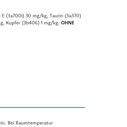
 E (3a700i) 30 mg/kg, Taurin (3a370)
kg, Kupfer (3b406) 1 mg/kg.
OHNE
sein. Bei Raumtemperatur