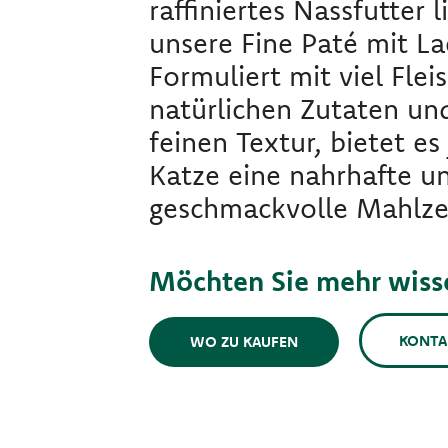
raffiniertes Nassfutter l
unsere Fine Paté mit La
Formuliert mit viel Flei
natürlichen Zutaten und
feinen Textur, bietet es
Katze eine nahrhafte u
geschmackvolle Mahlzei
Möchten Sie mehr wiss
KONTA
WO ZU KAUFEN