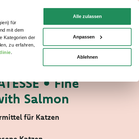
DE
Faq
Kontakt
Alle zulassen
ien) für
FÜR IHRE KATZE
WO ZU KAUFEN
und mit dem
Anpassen
e Kategorien der
en, zu erfahren,
linie
.
Ablehnen
elicatesse
TER
ATESSE • Fine
with Salmon
rmittel für Katzen
sene Katzen