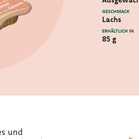
GESCHMACK
Lachs
ERHÄLTLICH IN
85 g
es und