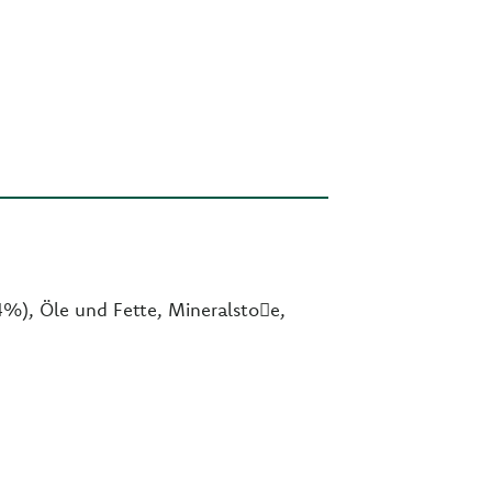
%), Öle und Fette, Mineralsto􀞮e,