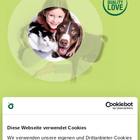
Natural Quality Love
In der Welt von Oasy werden unsere Vierbeiner
Diese Webseite verwendet Cookies
immer von Liebe umgegeben.
Wir verwenden unsere eigenen und Drittanbieter-Cookies
Unsere Produkte: