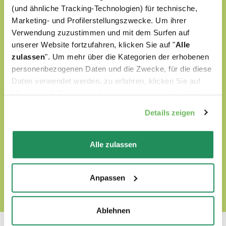
(und ähnliche Tracking-Technologien) für technische,
Marketing- und Profilerstellungszwecke. Um ihrer
werden mit ausgewählten natürlichen
Verwendung zuzustimmen und mit dem Surfen auf
unserer Website fortzufahren, klicken Sie auf "
Alle
Zutaten zubereitet
zulassen
". Um mehr über die Kategorien der erhobenen
sind ohne künstliche Farbstoffe formuliert
personenbezogenen Daten und die Zwecke, für die diese
Daten verwendet werden, zu erfahren, klicken Sie auf
sind ohne GVO oder Soja formuliert
"Anpassen". Für weitere Informationen, lesen Sie bitte
unsere
Cookie-Richtlinie
.
sind Tierversuchefrei
Details zeigen
Alle zulassen
FINDEN SIE UNSERE WORLD OF LOVE HARAUS
Anpassen
Ablehnen