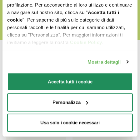
SCOPRI IL NOSTRO MONDO D'AMORE
profilazione. Per acconsentire al loro utilizzo e continuare
a navigare sul nostro sito, clicca su "
Accetta tutti i
cookie
". Per saperne di più sulle categorie di dati
personali raccolti e le finalità per cui saranno utilizzati,
clicca su "Personalizza". Per maggiori informazioni ti
invitiamo a leggere la nostra
Cookie Policy
.
Mostra dettagli
Quale sarà il suo
Accetta tutti i cookie
preferito?
Personalizza
Scopri le nostre migliori proposte per il tuo pet
Usa solo i cookie necessari