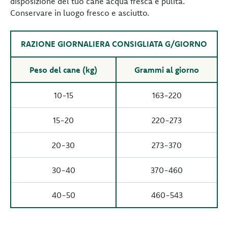
disposizione del tuo cane acqua fresca e pulita.
Conservare in luogo fresco e asciutto.
RAZIONE GIORNALIERA CONSIGLIATA G/GIORNO
Peso del cane (kg)
Grammi al giorno
10-15
163-220
15-20
220-273
20-30
273-370
30-40
370-460
40-50
460-543