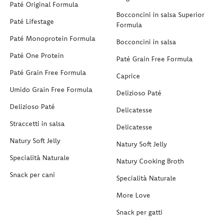
Paté Original Formula
Bocconcini in salsa Superior
Paté Lifestage
Formula
Paté Monoprotein Formula
Bocconcini in salsa
Paté One Protein
Paté Grain Free Formula
Paté Grain Free Formula
Caprice
Umido Grain Free Formula
Delizioso Paté
Delizioso Paté
Delicatesse
Straccetti in salsa
Delicatesse
Natury Soft Jelly
Natury Soft Jelly
Specialità Naturale
Natury Cooking Broth
Snack per cani
Specialità Naturale
More Love
Snack per gatti