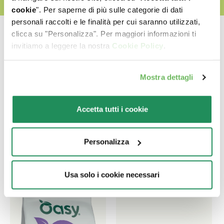
cookie
". Per saperne di più sulle categorie di dati
personali raccolti e le finalità per cui saranno utilizzati,
clicca su "Personalizza". Per maggiori informazioni ti
invitiamo a leggere la nostra
Cookie Policy
.
Quale sarà il suo
Mostra dettagli
preferito?
Accetta tutti i cookie
Scopri le nostre migliori proposte per il tuo pet
Personalizza
Usa solo i cookie necessari