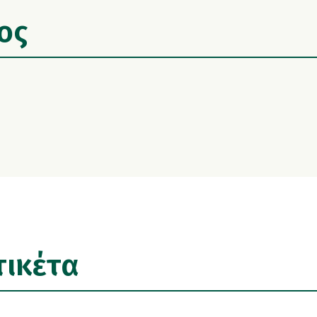
ος
τικέτα