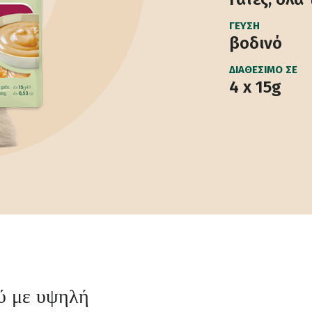
ΓΕΎΣΗ
βοδινό
ΔΙΑΘΈΣΙΜΟ ΣΕ
4 x 15g
ύ με υψηλή