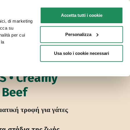
GR
Faq
Επικοινωνία
Accetta tutti i cookie
nici, di marketing
ΓΙΑ ΤΗ ΓΆΤΑ ΣΑΣ
ΣΗΜΕΙΑ ΠΩΛΗΣΗΣ
licca su
Personalizza
nalità per cui
 la
Usa solo i cookie necessari
ϊόντων
S • Creamy
 Beef
τική τροφή για γάτες
 τα στάδια της ζωής