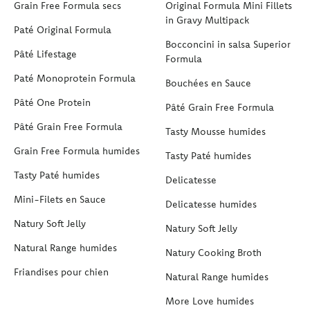
Grain Free Formula secs
Original Formula Mini Fillets
in Gravy Multipack
Paté Original Formula
Bocconcini in salsa Superior
Pâté Lifestage
Formula
Paté Monoprotein Formula
Bouchées en Sauce
Pâté One Protein
Pâté Grain Free Formula
Pâté Grain Free Formula
Tasty Mousse humides
Grain Free Formula humides
Tasty Paté humides
Tasty Paté humides
Delicatesse
Mini-Filets en Sauce
Delicatesse humides
Natury Soft Jelly
Natury Soft Jelly
Natural Range humides
Natury Cooking Broth
Friandises pour chien
Natural Range humides
More Love humides