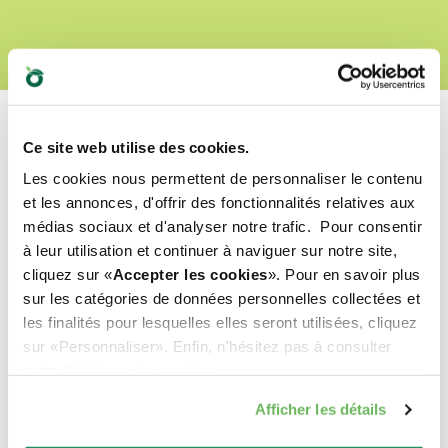
Ce site web utilise des cookies.
Les cookies nous permettent de personnaliser le contenu
Quel est leur préféré ?
et les annonces, d'offrir des fonctionnalités relatives aux
médias sociaux et d'analyser notre trafic. Pour consentir
à leur utilisation et continuer à naviguer sur notre site,
Découvrez nos meilleurs produits pour votre
cliquez sur «
Accepter les cookies
». Pour en savoir plus
animal de compagnie !
sur les catégories de données personnelles collectées et
les finalités pour lesquelles elles seront utilisées, cliquez
sur «Personnaliser». Enfin, n'hésitez pas à consulter
notre
Politique de cookies
.
Afficher les détails