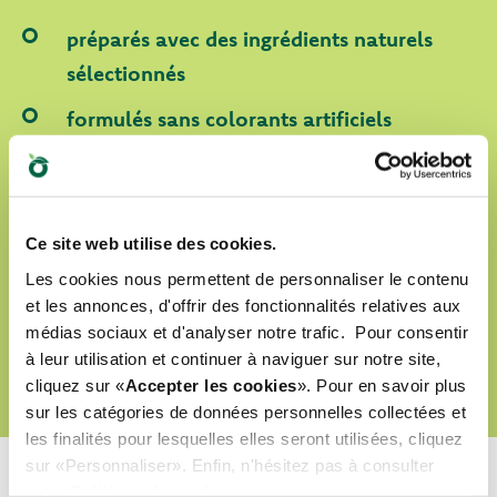
préparés avec des ingrédients naturels
sélectionnés
formulés sans colorants artificiels
formulés sans OGM ni soja
labellisés Cruelty Free
Ce site web utilise des cookies.
Les cookies nous permettent de personnaliser le contenu
DÉCOUVRIR NOTRE MONDE D’AMOUR
et les annonces, d'offrir des fonctionnalités relatives aux
médias sociaux et d'analyser notre trafic. Pour consentir
à leur utilisation et continuer à naviguer sur notre site,
cliquez sur «
Accepter les cookies
». Pour en savoir plus
sur les catégories de données personnelles collectées et
les finalités pour lesquelles elles seront utilisées, cliquez
sur «Personnaliser». Enfin, n'hésitez pas à consulter
notre
Politique de cookies
.